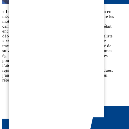
« Les moteurs diesel ? Ça me connait ! J’ai une formation en
mécanique générale avec spécification diesel. Ici, je répare les
moteurs depuis 28 ans (bateau, voiture, engins de TP,
camions). Je suis arrivé chez EDHD lorsque l’entreprise était
encore à Petite-Synthe : j’y ai effectué un stage qui a
débouché sur une embauche. Aujourd’hui, je suis « dieseliste
» et chef d’atelier depuis 2 ans. Je suis passionné par mon
travail et les formations régulières que l’on a la possibilité de
suivre nous permettent de toujours être au top. Nous sommes
également en contact permanent avec les concessionnaires
pour effectuer des réparations encore plus techniques. À
l’atelier nous sommes 3 et depuis 2 ans, mon fils nous a
rejoint (il suit les traces de son père !). À mes heures perdues,
j’aime jardiner et bricoler : bien sûr, parce que devinez qui
répare la tondeuse quand elle tombe en panne ? »