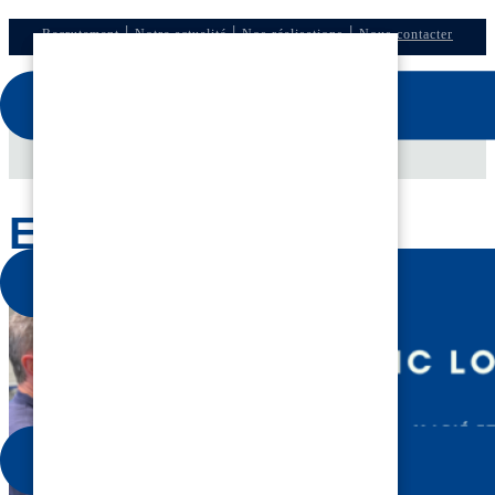
|
|
|
Recrutement
Notre actualité
Nos réalisations
Nous contacter
Accueil
»
Zoom salarié
»
Eric Loose
ERIC LOOSE