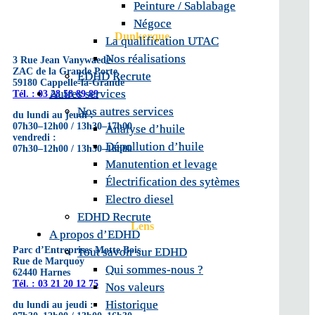
Peinture / Sablabage
Peinture / Sablabage
Négoce
Négoce
Dunkerque
La qualification UTAC
La qualification UTAC
Nos réalisations
Nos réalisations
3 Rue Jean Vanywaede
ZAC de la Grande Porte
EDHD Recrute
EDHD Recrute
59180 Cappelle-la-Grande
Autres services
Autres services
Tél. : 03 28 58 89 89
Nos autres services
Nos autres services
du lundi au jeudi :
07h30–12h00 / 13h30–17h00
Analyse d’huile
Analyse d’huile
vendredi :
Dépollution d’huile
Dépollution d’huile
07h30–12h00 / 13h30–16h00
Manutention et levage
Manutention et levage
Électrification des sytèmes
Électrification des sytèmes
Electro diesel
Electro diesel
EDHD Recrute
EDHD Recrute
Lens
A propos d’EDHD
A propos d’EDHD
Parc d’Entreprises Motte Bois
Tout savoir sur EDHD
Tout savoir sur EDHD
Rue de Marquoy
Qui sommes-nous ?
Qui sommes-nous ?
62440 Harnes
Tél. : 03 21 20 12 75
Nos valeurs
Nos valeurs
Historique
Historique
du lundi au jeudi :