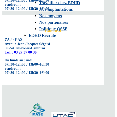
07h30–12h00 / 13h00–16h30
Travailler chez EDHD
Travailler chez EDHD
vendredi :
Nos implantations
Nos implantations
07h30–12h00 / 13h30–16h00
Nos moyens
Nos moyens
Nos partenaires
Nos partenaires
Politique QSSE
Politique QSSE
Cambrai
EDHD Recrute
EDHD Recrute
ZA de l’A2
Avenue Jean-Jacques Ségard
59554 Tilloy-lez-Cambrai
Tél. : 03 27 37 00 30
du lundi au jeudi :
07h30–12h00 / 13h00–16h30
vendredi :
07h30–12h00 / 13h30–16h00