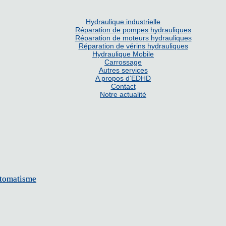
Hydraulique industrielle
les,
Réparation de pompes hydrauliques
auliques d’appoint de 2kW à 22kW, groupes de déshydratation, ex
Réparation de moteurs hydrauliques
rs, compteurs de particules…
Réparation de vérins hydrauliques
Hydraulique Mobile
Carrossage
réglages et à la mise en œuvre
Autres services
A propos d’EDHD
Contact
Notre actualité
 contrats-cadre
bution.
utomatisme
utomatisme