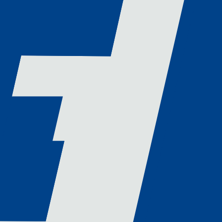
tre cahier des charges, jusqu’à la mise en fonctionnement de 
 synergie pour offrir un service industriel complet et optimal, a
lot hydraulique, les études mécaniques, électriques, l’automat
 chargés d’affaires et chefs d’atelier, qui veillent à la qualité
os problématiques hydrauliques de la façon la plus optimale no
 élevées, dans les secteurs d’activité les plus variés.
à nos 3 implantations au nord de Paris. C’est avec la même vo
rritoire français mais aussi ailleurs, partout dans le monde.