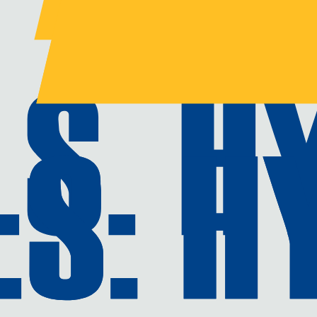
aulique
uliques
ues.
ogie éprouvée
 de rotation ou réglages spécifiques) y compris avec des fluides
striels