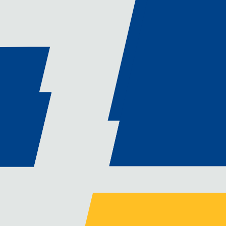
prestations en hydraulique indu
sation de solutions hydrauliques
tributeurs, et tests en condition
emandes constructeurs