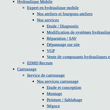
Hydraulique Mobile
Hydraulique Mobile
Expert en hydraulique mobile
Expert en hydraulique mobile
Nos ateliers et fourgons-ateliers
Nos ateliers et fourgons-ateliers
Nos services
Nos services
Etude / Diagnostic
Etude / Diagnostic
Modification de systèmes hydrauliq
Modification de systèmes hydrauliq
Réparation / SAV
Réparation / SAV
Dépannage sur site
Dépannage sur site
VGP
VGP
Vente de composants hydrauliques e
Vente de composants hydrauliques e
EDHD Recrute
EDHD Recrute
Carrossage
Carrossage
Service de carrossage
Service de carrossage
Nos services carrossage
Nos services carrossage
Etude et conception
Etude et conception
Montage
Montage
Peinture / Sablabage
Peinture / Sablabage
Négoce
Négoce