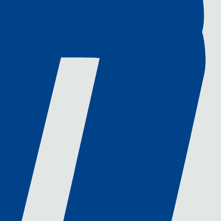
vos équipements.
dapté aux besoins les plus spécifiques de
isme, le tuyautage tout en assurant le
 des livrables et à la gestion des exigences
us a permis de gagner la confiance de
lonté de présence personnalisée aux côtés