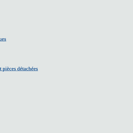
ues
ues
t pièces détachées
t pièces détachées