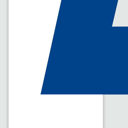
Nos services et 
Etude de projets, conception et réali
Construction de centrales hydrauliques, blocs forés et dis
Prise en compte des demandes des utilisateurs et des d