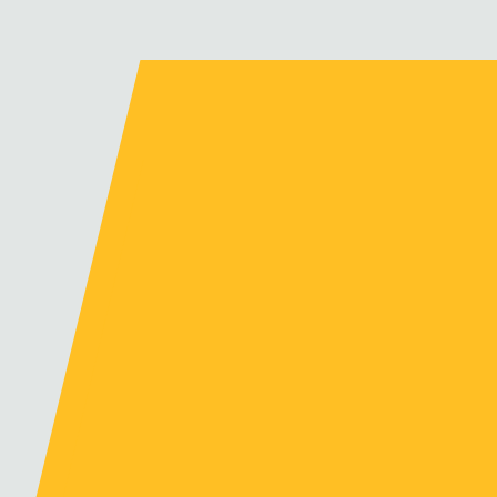
|
|
|
Recrutement
Notre actualité
Nos réalisations
Nous contacter