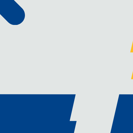
le
on et Maintenance