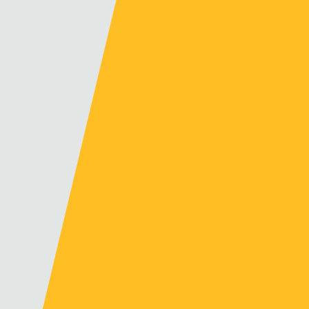
e proximité
nutention et matériels spécialisés tels que des porte-chars
de nos équipes sur vos sites