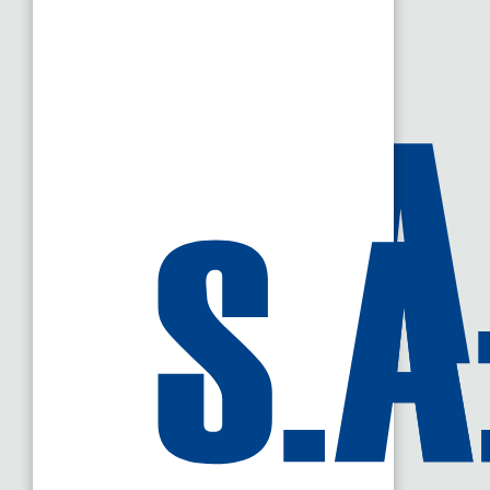
Maintenance préventive et curative
Respect de vos procédures de sécurité
Suivi et formation efficaces sur vos sites ou à distance
Garantie et SAV
Stock permanent de pièces
Sablage - Peinture
Réparations en atelier
Vérins
,
pompes
,
moteurs
, ou tout autre composant hydr
Systèmes hydrauliques complexes et installations hydra
Traitement de « l’obsolescence » des produits hydrauliq
Devis détaillés avec comptes rendus précis et méthodol
Tests sur banc d’essai et mises en épreuve (avec vitesse
Rendement garanti avec pièces d’origine
Finition peinture
Garantie et SAV
Stock permanent de pièces
Location de matériel et outillage indu