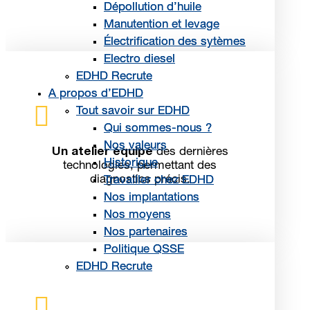
Dépollution d’huile
Dépollution d’huile
Manutention et levage
Manutention et levage
Électrification des sytèmes
Électrification des sytèmes
Electro diesel
Electro diesel
EDHD Recrute
EDHD Recrute
A propos d’EDHD
A propos d’EDHD

Tout savoir sur EDHD
Tout savoir sur EDHD
Qui sommes-nous ?
Qui sommes-nous ?
Nos valeurs
Nos valeurs
Un atelier équipé
des dernières
Historique
Historique
technologies, permettant des
diagnostics précis.
Travailler chez EDHD
Travailler chez EDHD
Nos implantations
Nos implantations
Nos moyens
Nos moyens
Nos partenaires
Nos partenaires
Politique QSSE
Politique QSSE
EDHD Recrute
EDHD Recrute
