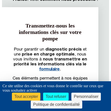
Transmettez-nous les
informations clés sur votre
pompe
Pour garantir un
diagnostic précis
et
une
prise en charge optimale
, nous
vous invitons à
nous transmettre en
priorité les informations clés via le
formulaire
.
Ces éléments permettent à nos équipes
de préparer l’analyse de votre pompe
Ce site utilise des cookies et vous donne le contrôle sur ceux que
hydraulique avant toute intervention,
vous souhaitez activer
notamment :
Tout accepter
Tout refuser
Personnaliser
✔ la référence de la pompe (marque,
Politique de confidentialité
modèle, numéro de série),