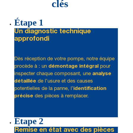
clés
Étape 1
Un diagnostic technique
approfondi
Dès réception de votre pompe, notre équipe
procède à : un
démontage intégral
pour
inspecter chaque composant, une
analyse
détaillée
de l’usure et des causes
potentielles de la panne, l’
identification
précise
des pièces à remplacer.
Étape 2
Remise en état avec des pièces