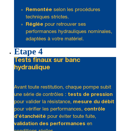
Remontée
selon les procédures
techniques strictes.
Réglée
pour retrouver ses
performances hydrauliques nominales,
adaptées à votre matériel.
Étape 4
Tests finaux sur banc
hydraulique
Avant toute restitution, chaque pompe subit
une série de contrôles :
tests de pression
pour valider la résistance,
mesure du débit
pour vérifier les performances,
contrôle
d’étanchéité
pour éviter toute fuite,
validation des performances
en