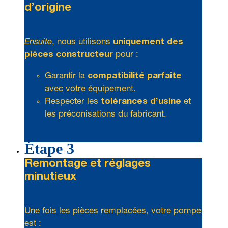
d’origine
Ensuite
, nous utilisons
uniquement des
pièces constructeur
pour :
Garantir la
compatibilité parfaite
avec votre équipement.
Respecter les
tolérances d’usine
et
les préconisations du fabricant.
Étape 3
Remontage et réglages
minutieux
Une fois les pièces remplacées, votre pompe
est :