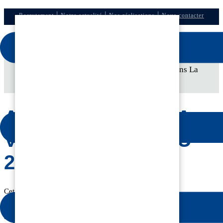
|
|
|
Recrutement
Notre actualité
Nos réalisations
Nous contacter
Accueil
»
La presse parle d'EDHD
»
Article dans La
Voix du Nord du 21/03/2022
ARTICLE DANS LA
VOIX DU NORD DU
21/03/2022
Cet article publié dans la Voix du Nord du lundi 21 mars
2022 a mis en lumière l’histoire « industrielle et familiale »
d’EDHD. Une aventure possible grâce à une équipe soudée,
motivée, soucieuse de répondre aux problématiques