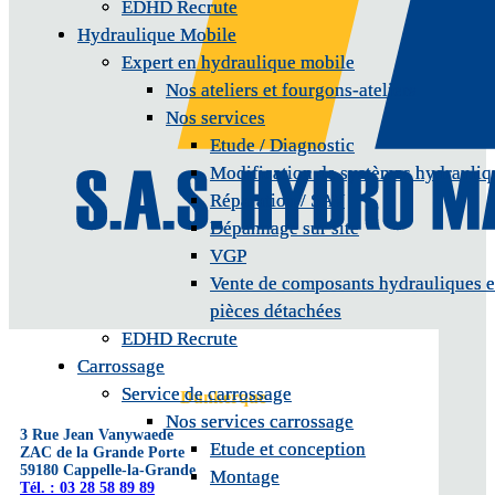
EDHD Recrute
EDHD Recrute
Hydraulique Mobile
Hydraulique Mobile
Expert en hydraulique mobile
Expert en hydraulique mobile
Nos ateliers et fourgons-ateliers
Nos ateliers et fourgons-ateliers
Nos services
Nos services
Etude / Diagnostic
Etude / Diagnostic
Modification de systèmes hydrauliq
Modification de systèmes hydrauliq
Réparation / SAV
Réparation / SAV
Dépannage sur site
Dépannage sur site
VGP
VGP
Vente de composants hydrauliques e
Vente de composants hydrauliques e
pièces détachées
pièces détachées
EDHD Recrute
EDHD Recrute
Carrossage
Carrossage
Service de carrossage
Service de carrossage
Dunkerque
Nos services carrossage
Nos services carrossage
3 Rue Jean Vanywaede
Etude et conception
Etude et conception
ZAC de la Grande Porte
59180 Cappelle-la-Grande
Montage
Montage
Tél. : 03 28 58 89 89