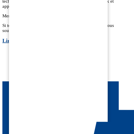
techniques des clients. Chaque collaborateur est précieux et
apporte, à sa façon, sa pierre à l’édifice.
Merci à tous !
Si toutefois vous n’avez pas eu l’occasion de lire nous vous
souhaitons bonne lecture…
Lire l’article
ÉCHANGEONS
AUTOUR
DE VOS PROJETS