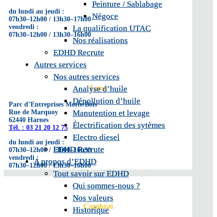
Peinture / Sablabage
Peinture / Sablabage
du lundi au jeudi :
Négoce
Négoce
07h30–12h00 / 13h30–17h00
vendredi :
La qualification UTAC
La qualification UTAC
07h30–12h00 / 13h30–16h00
Nos réalisations
Nos réalisations
EDHD Recrute
EDHD Recrute
Autres services
Autres services
Nos autres services
Nos autres services
Lens
Analyse d’huile
Analyse d’huile
Dépollution d’huile
Dépollution d’huile
Parc d’Entreprises Motte Bois
Manutention et levage
Manutention et levage
Rue de Marquoy
62440 Harnes
Électrification des sytèmes
Électrification des sytèmes
Tél. : 03 21 20 12 75
Electro diesel
Electro diesel
du lundi au jeudi :
EDHD Recrute
EDHD Recrute
07h30–12h00 / 13h00–16h30
vendredi :
A propos d’EDHD
A propos d’EDHD
07h30–12h00 / 13h30–16h00
Tout savoir sur EDHD
Tout savoir sur EDHD
Qui sommes-nous ?
Qui sommes-nous ?
Nos valeurs
Nos valeurs
Cambrai
Historique
Historique