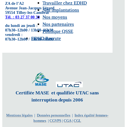
Travailler chez EDHD
Travailler chez EDHD
ZA de l’A2
Avenue Jean-Jacques Ségard
Nos implantations
Nos implantations
59554 Tilloy-lez-Cambrai
Nos moyens
Nos moyens
Tél. : 03 27 37 00 30
Nos partenaires
Nos partenaires
du lundi au jeudi :
07h30–12h00 / 13h00–16h30
Politique QSSE
Politique QSSE
vendredi :
EDHD Recrute
EDHD Recrute
07h30–12h00 / 13h30–16h00
Certifiée MASE et qualifiée UTAC sans
interruption depuis 2006
Mentions légales
|
Données personnelles
|
Index égalité femmes-
hommes
|
CGVPS
|
CGA
|
CGL